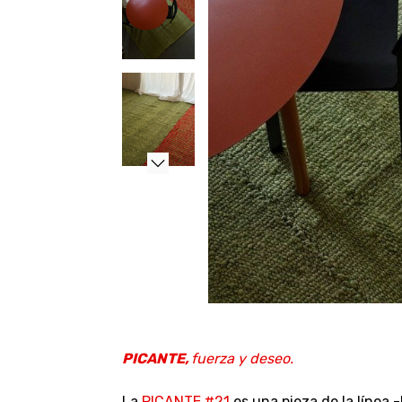
PICANTE,
fuerza y deseo.
La
PICANTE #21
es una pieza de la línea 