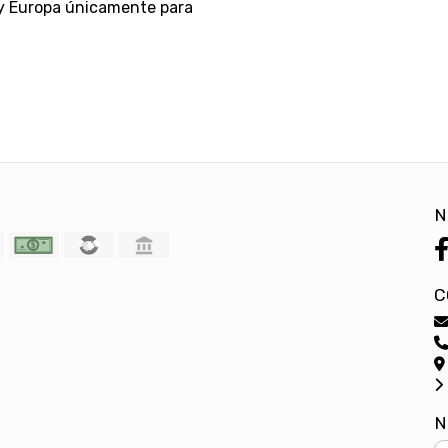
 y Europa únicamente para
N
C
N