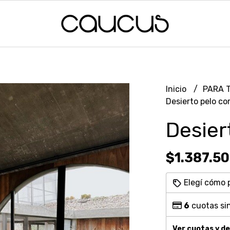
Inicio
PARA 
Desierto pelo co
Desier
$1.387.5
Elegí cómo 
6
cuotas sin
Ver cuotas y d