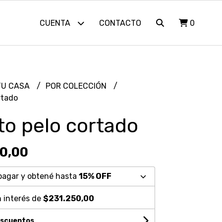
CUENTA
CONTACTO
0
TU CASA
POR COLECCIÓN
rtado
to pelo cortado
00,00
pagar y obtené hasta
15% OFF
 interés de
$231.250,00
escuentos